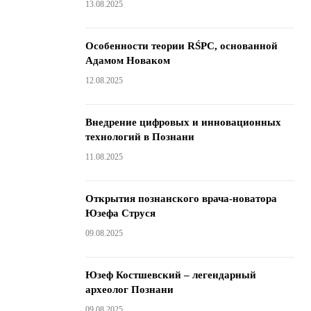
13.08.2025
Особенности теории RŚPC, основанной
Адамом Новаком
12.08.2025
Внедрение цифровых и инновационных
технологий в Познани
11.08.2025
Открытия познанского врача-новатора
Юзефа Струся
09.08.2025
Юзеф Костшевский – легендарный
археолог Познани
09.08.2025