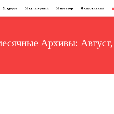
Я здоров
Я культурный
Я новатор
Я спортивный
есячные Архивы: Август,