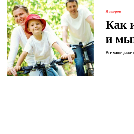
Я здоров
Как 
и мы
Все чаще даже 