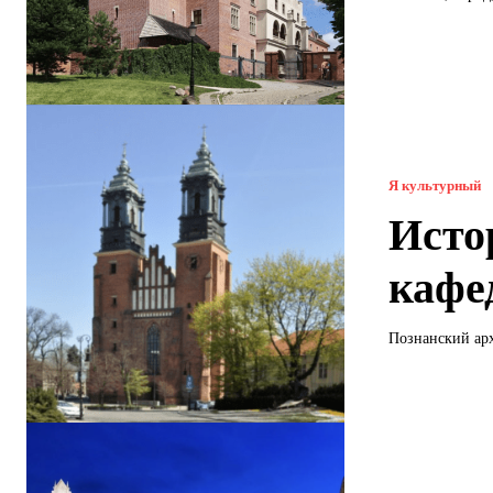
Я культурный
Исто
кафе
Познанский арх