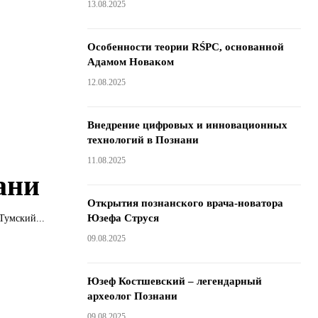
13.08.2025
Особенности теории RŚPC, основанной
Адамом Новаком
12.08.2025
Внедрение цифровых и инновационных
технологий в Познани
11.08.2025
ани
Открытия познанского врача-новатора
Юзефа Струся
Тумский...
09.08.2025
Юзеф Костшевский – легендарный
археолог Познани
09.08.2025