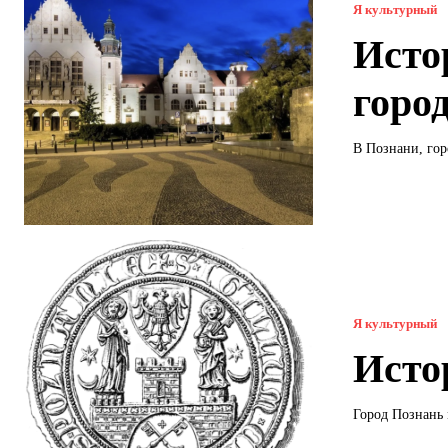
Я культурный
Исто
горо
В Познани, гор
Я культурный
Исто
Город Познань 