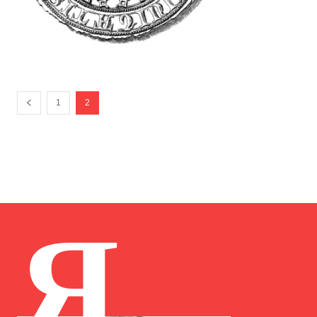
1
2
Я