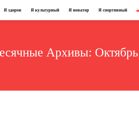
Я здоров
Я культурный
Я новатор
Я спортивный
есячные Архивы: Октябрь,