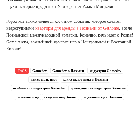
науки, которые предлагает Университет Адама Мицкевича.
Город коз также является хозяином события, которое сделает
недоступными
квартиры для аренды в Познани от Gethome
, возле
Познанской международной ярмарки. Конечно, речь идет о Poznań
Game Arena, важнейшей ярмарке игр в Центральной и Восточной
Европе!
TAGS
Gamedev
Gamedev в Познани
индустрия Gamedev
как создать игру
как создают игры в Познани
особенности индустрии Gamedev
преимущества индустрии Gamedev
создание игор
создание игор бизнес
создание игор в Познани