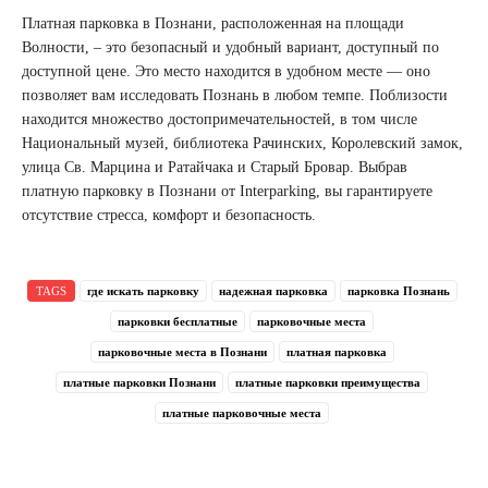
Платная парковка в Познани, расположенная на площади
Волности, – это безопасный и удобный вариант, доступный по
доступной цене. Это место находится в удобном месте — оно
позволяет вам исследовать Познань в любом темпе. Поблизости
находится множество достопримечательностей, в том числе
Национальный музей, библиотека Рачинских, Королевский замок,
улица Св. Марцина и Ратайчака и Старый Бровар. Выбрав
платную парковку в Познани от Interparking, вы гарантируете
отсутствие стресса, комфорт и безопасность.
TAGS
где искать парковку
надежная парковка
парковка Познань
парковки бесплатные
парковочные места
парковочные места в Познани
платная парковка
платные парковки Познани
платные парковки преимущества
платные парковочные места