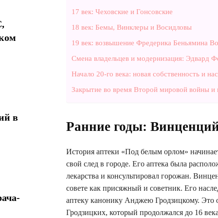
17 век: Чеховские и Гонсовские
,
18 век: Бемы, Винклеры и Восидловы
ком
19 век: возвышение Фредерика Беньямина В
Смена владельцев и модернизация: Эдвард Ф
Начало 20-го века: новая собственность и на
Закрытие во время Второй мировой войны и 
ий в
Ранние годы: Винценций
История аптеки «Под белым орлом» начинаетс
свой след в городе. Его аптека была распол
лекарства и консультировал горожан. Винцен
совете как присяжный и советник. Его наслед
ача-
аптеку канонику Анджею Гродзицкому. Это о
Гродзицких, который продолжался до 16 века