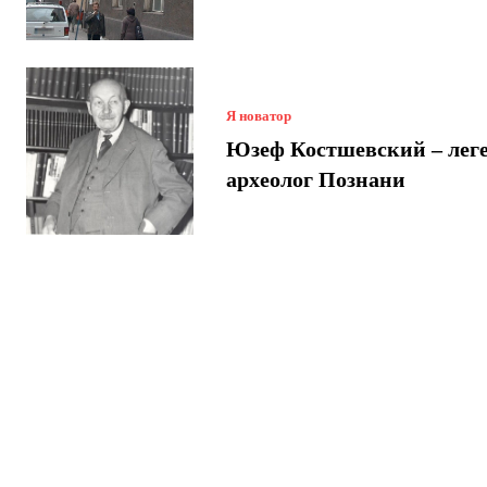
Я новатор
Юзеф Костшевский – лег
археолог Познани