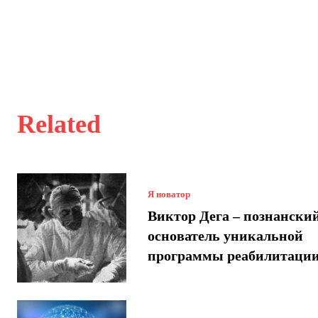
Related
Я новатор
Виктор Дега – познански
основатель уникальной
программы реабилитаци