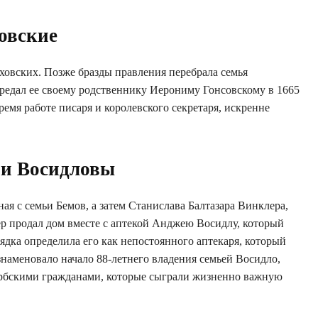
совские
еховских. Позже бразды правления перебрала семья
редал ее своему родственнику Иерониму Гонсовскому в 1665
ремя работе писаря и королевского секретаря, искренне
 и Восидловы
ая с семьи Бемов, а затем Станислава Балтазара Винклера,
ер продал дом вместе с аптекой Анджею Восидлу, который
ядка определила его как непостоянного аптекаря, который
наменовало начало 88-летнего владения семьей Восидло,
рбскими гражданами, которые сыграли жизненно важную