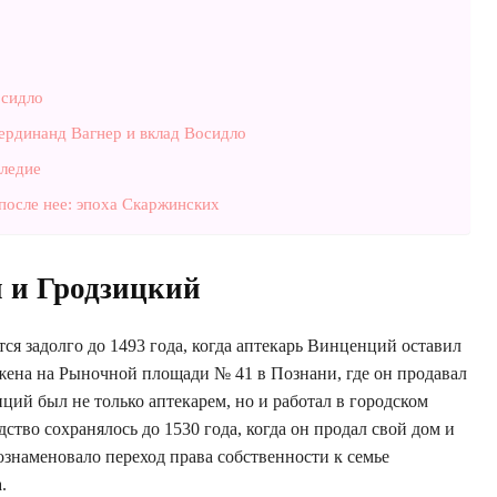
осидло
ердинанд Вагнер и вклад Восидло
следие
после нее: эпоха Скаржинских
 и Гродзицкий
я задолго до 1493 года, когда аптекарь Винценций оставил
ожена на Рыночной площади № 41 в Познани, где он продавал
ций был не только аптекарем, но и работал в городском
ство сохранялось до 1530 года, когда он продал свой дом и
знаменовало переход права собственности к семье
.