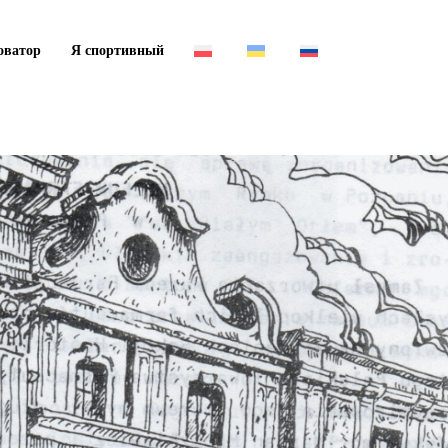
оватор
Я спортивный