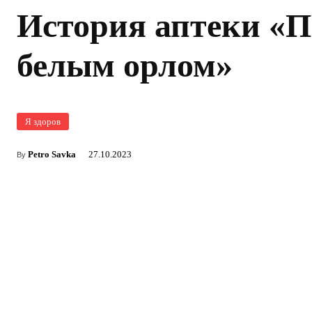
История аптеки «П
белым орлом»
Я здоров
Petro Savka
27.10.2023
By