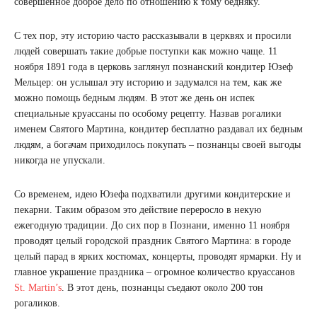
совершенное доброе дело по отношению к тому бедняку.
С тех пор, эту историю часто рассказывали в церквях и просили
людей совершать такие добрые поступки как можно чаще. 11
ноября 1891 года в церковь заглянул познанский кондитер Юзеф
Мельцер: он услышал эту историю и задумался на тем, как же
можно помощь бедным людям. В этот же день он испек
специальные круассаны по особому рецепту. Назвав рогалики
именем Святого Мартина, кондитер бесплатно раздавал их бедным
людям, а богачам приходилось покупать – познанцы своей выгоды
никогда не упускали.
Со временем, идею Юзефа подхватили другими кондитерские и
пекарни. Таким образом это действие переросло в некую
ежегодную традиции. До сих пор в Познани, именно 11 ноября
проводят целый городской праздник Святого Мартина: в городе
целый парад в ярких костюмах, концерты, проводят ярмарки. Ну и
главное украшение праздника – огромное количество круассанов
St. Martin’s
. В этот день, познанцы съедают около 200 тон
рогаликов.