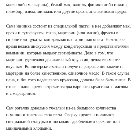
масла либо маргарина), белый мак, ваниль, финики либо инжир,
пломбир, изюм, миндаль или другие орехи, апельсиновая цедра.
Сама начинка состоит из специальной пасты: в нее добавляют мак,
орехи и сухофрукты, сахар, маргарин (или масло), фрукты в
сиропе или цукаты, миндальная паста, яичная масса. Некоторое
время велась дискуссия между кондитерскими и представителями
компании, которые выдают сертификаты. Дело в том, что
маргарин удешевлял деликатесный круассан, делая его менее
вкусным. Кондитерские хотели получить разрешение заменить
маргарин на более качественное, сливочное масло. В таком случае
цена, и без того недешевого круассана, должна была быть выше. В
итоге в наше время встречается два варианта круассана: с маслом
и с маргарином.
Сам рогалик довольно тяжелый из-за большого количества
начинки и толстого слоя теста. Сверху круассан поливают
специальной глазурью и посыпают дроблеными орехами или
миндальными хлопьями.