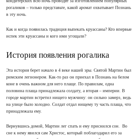
кондитерских всю ночь проводят за изготовлением популярных
рогаликов – только представьте, какой аромат охватывает Познань
в эту ночь.
Как и когда появилась традиция выпекать круассаны? Кто впервые
испек эти круассаны и кого ими угощали?
История появления рогалика
Эта история берет начало в 4 веке нашей эры. Святой Мартин был
римским легионером. Как-то раз он приехал в Познань на белом
коне в очень важном для него плаще. По правилам, одна
половина плаща принадлежала солдату, а вторая – империи. В
городе мартин встретил нищего мужчину: он сильно замерз, ведь
на улице было холодно. Солдат отдал нищему ту часть плаща, что
принадлежала ему.
Вернувшись домой, Мартин лег спать и ему приснился сон. Во
сне к нему явился сам Христос, который поблагодарил его за