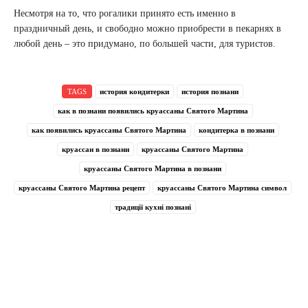
Несмотря на то, что рогалики принято есть именно в
праздничный день, и свободно можно приобрести в пекарнях в
любой день – это придумано, по большей части, для туристов.
TAGS
история кондитерки
история познани
как в познани появились круассаны Святого Мартина
как появились круассаны Святого Мартина
кондитерка в познани
круассан в познани
круассаны Святого Мартина
круассаны Святого Мартина в познани
круассаны Святого Мартина рецепт
круассаны Святого Мартина символ
традиції кухні познані