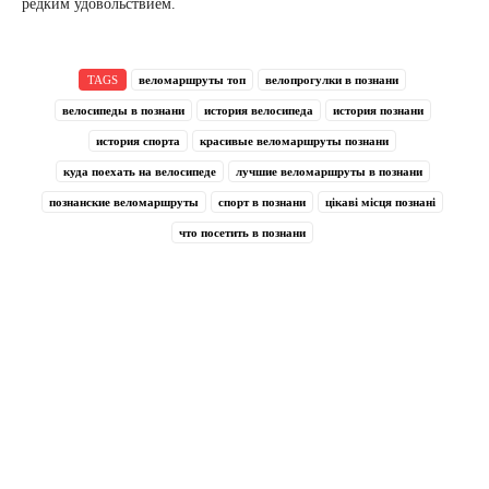
редким удовольствием.
TAGS
веломаршруты топ
велопрогулки в познани
велосипеды в познани
история велосипеда
история познани
история спорта
красивые веломаршруты познани
куда поехать на велосипеде
лучшие веломаршруты в познани
познанские веломаршруты
спорт в познани
цікаві місця познані
что посетить в познани