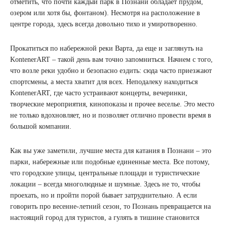
отметить, что почти каждый парк в Познани обладает прудом,
озером или хотя бы, фонтаном). Несмотря на расположение в
центре города, здесь всегда довольно тихо и умиротворенно.
Прокатиться по набережной реки Варта, да еще и заглянуть на
KontenerART – такой день вам точно запомниться. Начнем с того,
что возле реки удобно и безопасно ездить: сюда часто приезжают
спортсмены, а места хватит для всех. Неподалеку находиться
KontenerART, где часто устраивают концерты, вечеринки,
творческие мероприятия, кинопоказы и прочее веселье. Это место
не только вдохновляет, но и позволяет отлично провести время в
большой компании.
Как вы уже заметили, лучшие места для катания в Познани – это
парки, набережные или подобные единенные места. Все потому,
что городские улицы, центральные площади и туристические
локации – всегда многолюдные и шумные. Здесь не то, чтобы
проехать, но и пройти порой бывает затруднительно. А если
говорить про весенне-летний сезон, то Познань превращается на
настоящий город для туристов, а гулять в тишине становится