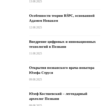
13.08.2025
Особенности теории RŚPC, основанной
Адамом Новаком
12.08.2025
Внедрение цифровых и инновационных
технологий в Познани
11.08.2025
Открытия познанского врача-новатора
Юзефа Струся
09.08.2025
Юзеф Костшевский – легендарный
археолог Познани
09.08.2025