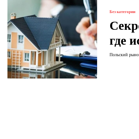
Без категории
Секр
где 
Польский рынок