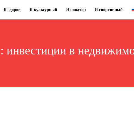
Я здоров
Я культурный
Я новатор
Я спортивный
g:
инвестиции в недвижимо