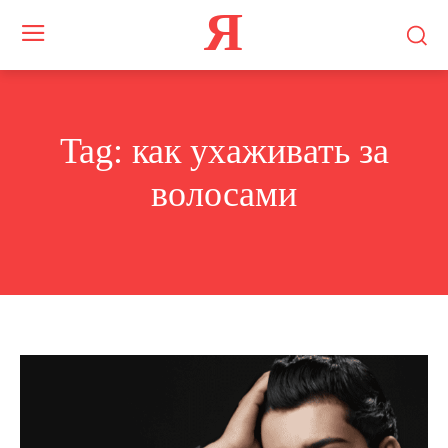
Я
Tag:
как ухаживать за
волосами