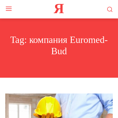
Я
Tag:
компания Euromed-
Bud