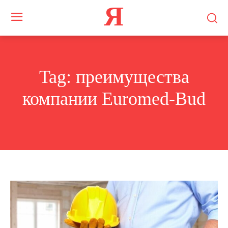
Я
Tag:
преимущества
компании Euromed-Bud