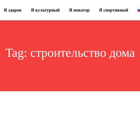
Я здоров
Я культурный
Я новатор
Я спортивный
Tag:
строительство дома