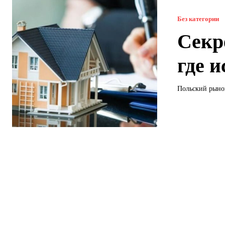
Без категории
Секр
где 
Польский рынок