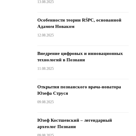
13.08.2025
Особенности теории RŚPC, основанной
Адамом Новаком
12.08.2025
Внедрение цифровых и инновационных
технологий в Познани
11.08.2025
Открытия познанского врача-новатора
Юзефа Струся
09.08.2025
Юзеф Костшевский – легендарный
археолог Познани
09.08.2025