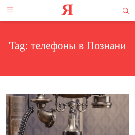
Я
Tag:
телефоны в Познани