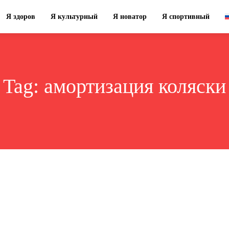
Я здоров
Я культурный
Я новатор
Я спортивный
Tag:
амортизация коляски