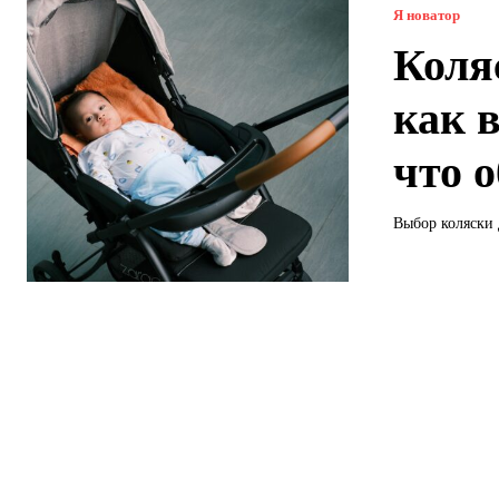
Я новатор
Коляс
как 
что 
Выбор коляски 