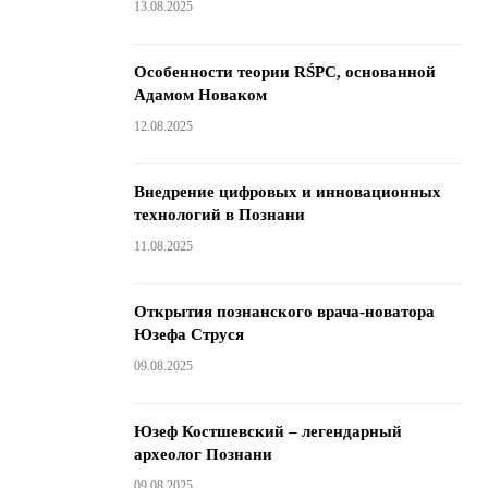
13.08.2025
Особенности теории RŚPC, основанной
Адамом Новаком
12.08.2025
Внедрение цифровых и инновационных
технологий в Познани
11.08.2025
Открытия познанского врача-новатора
Юзефа Струся
09.08.2025
Юзеф Костшевский – легендарный
археолог Познани
09.08.2025