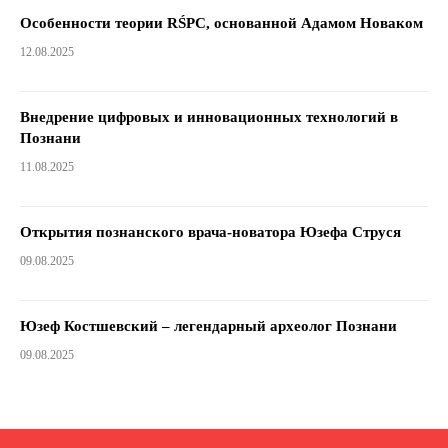
Особенности теории RŚPC, основанной Адамом Новаком
12.08.2025
Внедрение цифровых и инновационных технологий в
Познани
11.08.2025
Открытия познанского врача-новатора Юзефа Струся
09.08.2025
Юзеф Костшевский – легендарный археолог Познани
09.08.2025