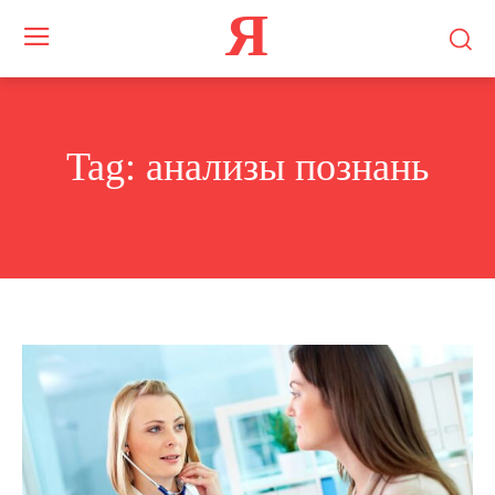
Я
Tag:
анализы познань