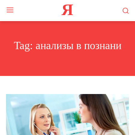
Я
Tag:
анализы в познани