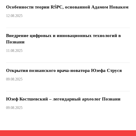
Особенности теории RŚPC, основанной Адамом Новаком
12.08.2025
Внедрение цифровых и инновационных технологий в
Познани
11.08.2025
Открытия познанского врача-новатора Юзефа Струся
09.08.2025
Юзеф Костшевский – легендарный археолог Познани
09.08.2025