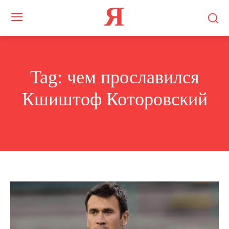
Я
Tag:
чем прославился
Кшиштоф Которовский