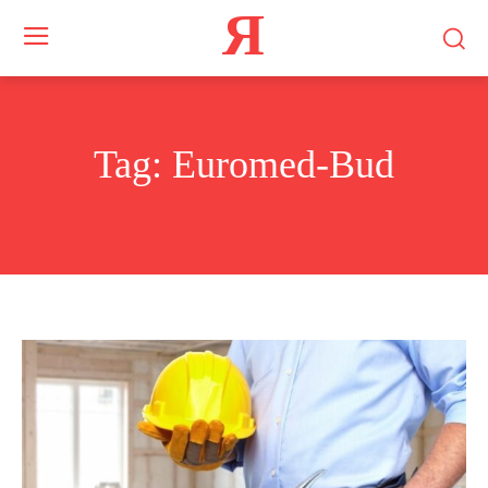
Я
Tag:
Euromed-Bud