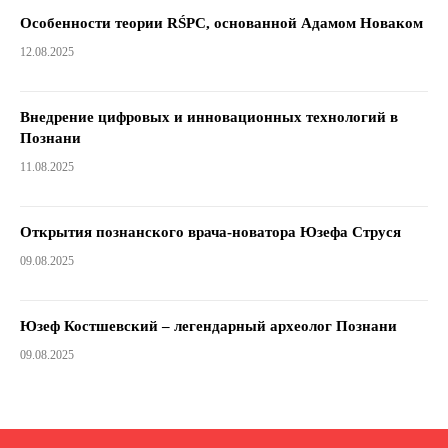
Особенности теории RŚPC, основанной Адамом Новаком
12.08.2025
Внедрение цифровых и инновационных технологий в
Познани
11.08.2025
Открытия познанского врача-новатора Юзефа Струся
09.08.2025
Юзеф Костшевский – легендарный археолог Познани
09.08.2025