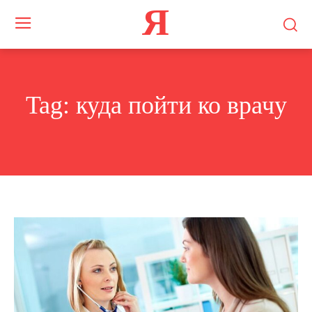
Я
Tag:
куда пойти ко врачу