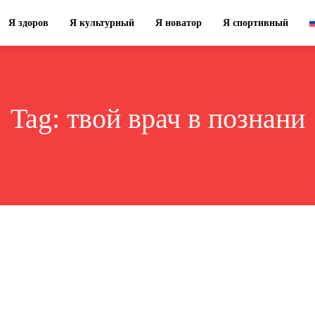
Я здоров
Я культурный
Я новатор
Я спортивный
Tag:
твой врач в познани