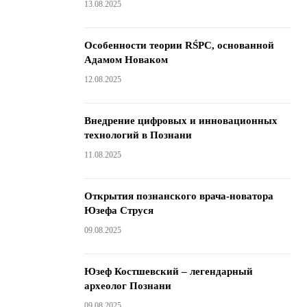
13.08.2025
Особенности теории RŚPC, основанной
Адамом Новаком
12.08.2025
Внедрение цифровых и инновационных
технологий в Познани
11.08.2025
Открытия познанского врача-новатора
Юзефа Струся
09.08.2025
Юзеф Костшевский – легендарный
археолог Познани
09.08.2025