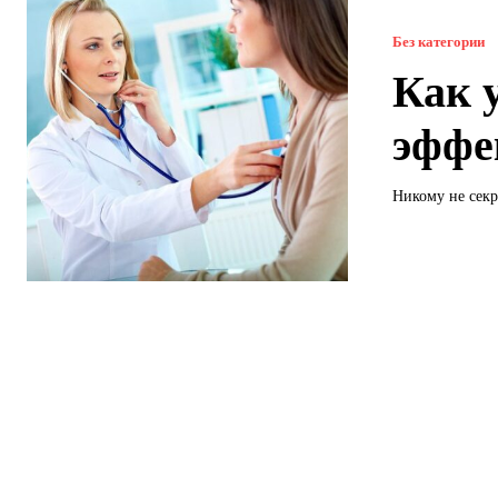
Без категории
Как 
эффе
Никому не секр