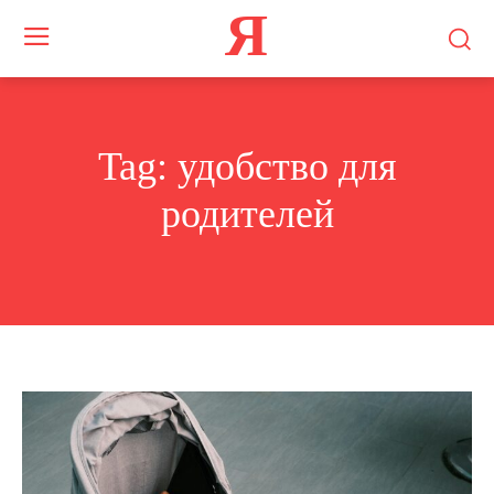
Я
Tag:
удобство для
родителей