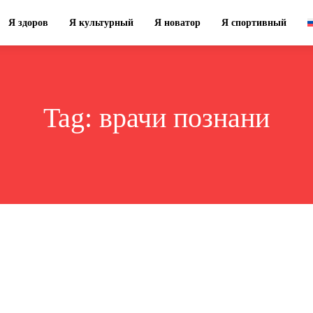
Я здоров
Я культурный
Я новатор
Я спортивный
Tag:
врачи познани