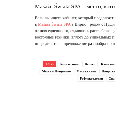
Masaże Świata SPA – место, кот
Если вы ищете кабинет, который предлагает
в
Masaże Świata SPA
в Вирах – рядом с Пущик
от повседневности, отдавшись расслабляющим
восточные техники, вплоть до уникальных п
ингредиентов – предложение разнообразно и
TAGS
Боли в спине
Велнес
Классиче
Массаж Пущиково
Массаж стоп
Напряж
Рефлексология
Спо