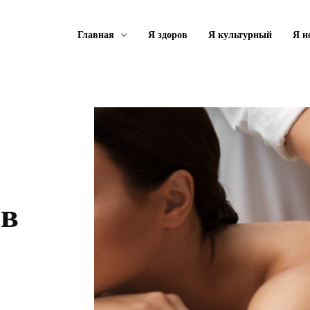
Главная
Я здоров
Я культурный
Я н
 в