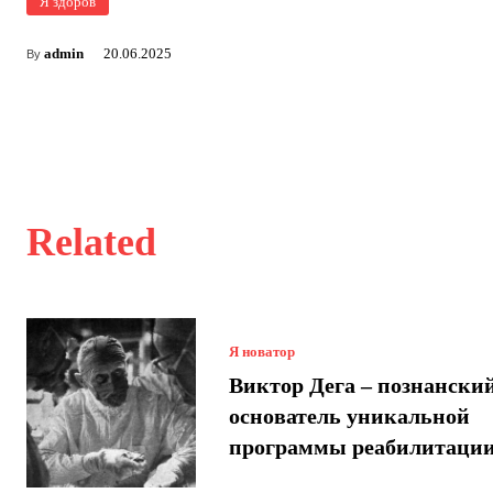
Я здоров
admin
20.06.2025
By
Related
Я новатор
Виктор Дега – познански
основатель уникальной
программы реабилитаци