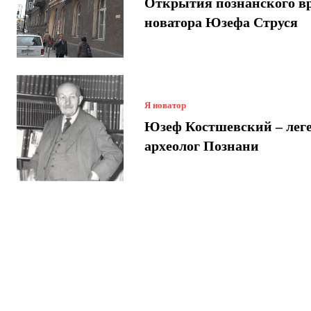
Открытия познанского вр
новатора Юзефа Струся
Я новатор
Юзеф Костшевский – лег
археолог Познани