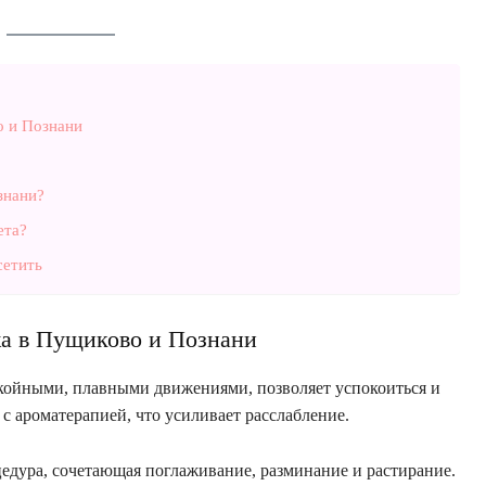
о и Познани
знани?
ета?
сетить
а в Пущиково и Познани
койными, плавными движениями, позволяет успокоиться и
 с ароматерапией, что усиливает расслабление.
едура, сочетающая поглаживание, разминание и растирание.