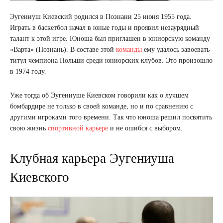
Эугениуш Киевский родился в Познани 25 июня 1955 года.
Играть в баскетбол начал в юные годы и проявил незаурядный
талант к этой игре. Юноша был приглашен в юниорскую команду
«Варта» (Познань). В составе этой
команды
ему удалось завоевать
титул чемпиона Польши среди юниорских клубов. Это произошло
в 1974 году.
Уже тогда об Эугениуше Киевском говорили как о лучшем
бомбардире не только в своей команде, но и по сравнению с
другими игроками того времени. Так что юноша решил посвятить
свою жизнь
спортивной карьере
и не ошибся с выбором.
Клубная карьера Эугениуша
Киевского