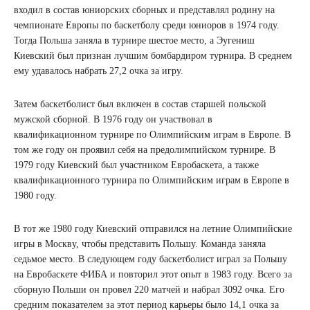
входил в состав юниорских сборных и представлял родину на
чемпионате Европы по баскетболу среди юниоров в 1974 году.
Тогда Польша заняла в турнире шестое место, а Эугениш
Киевский был признан лучшим бомбардиром турнира. В среднем
ему удавалось набрать 27,2 очка за игру.
Затем баскетболист был включен в состав старшей польской
мужской сборной. В 1976 году он участвовал в
квалификационном турнире по Олимпийским играм в Европе. В
том же году он проявил себя на предолимпийском турнире. В
1979 году Киевский был участником Евробаскета, а также
квалификационного турнира по Олимпийским играм в Европе в
1980 году.
В тот же 1980 году Киевский отправился на летние Олимпийские
игры в Москву, чтобы представить Польшу. Команда заняла
седьмое место. В следующем году баскетболист играл за Польшу
на Евробаскете ФИБА и повторил этот опыт в 1983 году. Всего за
сборную Польши он провел 220 матчей и набрал 3092 очка. Его
средним показателем за этот период карьеры было 14,1 очка за