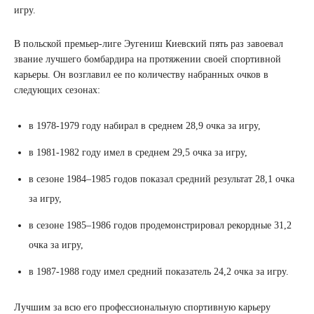
игру.
В польской премьер-лиге Эугениш Киевский пять раз завоевал
звание лучшего бомбардира на протяжении своей спортивной
карьеры. Он возглавил ее по количеству набранных очков в
следующих сезонах:
в 1978-1979 году набирал в среднем 28,9 очка за игру,
в 1981-1982 году имел в среднем 29,5 очка за игру,
в сезоне 1984–1985 годов показал средний результат 28,1 очка
за игру,
в сезоне 1985–1986 годов продемонстрировал рекордные 31,2
очка за игру,
в 1987-1988 году имел средний показатель 24,2 очка за игру.
Лучшим за всю его профессиональную спортивную карьеру