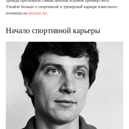
трижды признавали самым ценным игроком премьер-лиги.
Узнайте больше о спортивной и тренерской карьере известного
познанца на
ipoznan.net
.
Начало спортивной карьеры