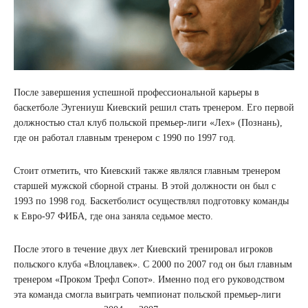
После завершения успешной профессиональной карьеры в
баскетболе Эугениуш Киевский решил стать тренером. Его первой
должностью стал клуб польской премьер-лиги «Лех» (Познань),
где он работал главным тренером с 1990 по 1997 год.
Стоит отметить, что Киевский также являлся главным тренером
старшей мужской сборной страны. В этой должности он был с
1993 по 1998 год. Баскетболист осуществлял подготовку команды
к Евро-97 ФИБА, где она заняла седьмое место.
После этого в течение двух лет Киевский тренировал игроков
польского клуба «Влоцлавек». С 2000 по 2007 год он был главным
тренером «Проком Трефл Сопот». Именно под его руководством
эта команда смогла выиграть чемпионат польской премьер-лиги