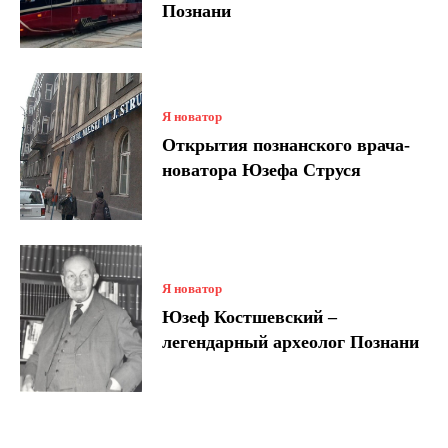
Познани
Я новатор
Открытия познанского врача-
новатора Юзефа Струся
Я новатор
Юзеф Костшевский –
легендарный археолог Познани