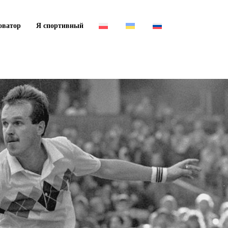
оватор
Я спортивный