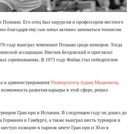
 в Познани. Его отец был хирургом и профессором местного
но благодаря ему сын начал активно заниматься теннисом.
970 году выиграл чемпионат Польши среди юниоров. Тогда
еннисной ассоциации Збигнев Белдовский и пригласил
ых соревнованиях. В 1973 году Фибак стал победителем
ава и администрирования
Университета Адама Мицкевича
.
 возможность развития карьеры в этой сфере, решил
урниров Гран-при в Испании. В следующем году он дошел до
Германии в Гамбурге, а также выиграл шесть турниров в
л шестую позицию в парном зачете Гран-при и 30-ю в