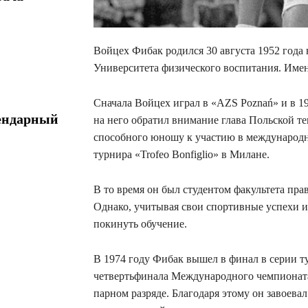
Войцех Фибак родился 30 августа 1952 года
Университета физического воспитания. Имен
Сначала Войцех играл в «AZS Poznań» и в 1
ендарный
на него обратил внимание глава Польской т
способного юношу к участию в международн
турнира «Trofeo Bonfiglio» в Милане.
В то время он был студентом факультета пр
Однако, учитывая свои спортивные успехи и
покинуть обучение.
В 1974 году Фибак вышел в финал в серии т
четвертьфинала Международного чемпионата 
парном разряде. Благодаря этому он завоева