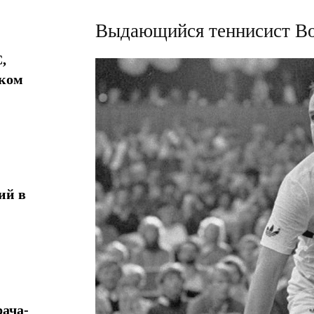
Выдающийся теннисист Во
,
ком
ий в
ача-