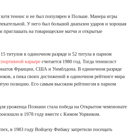
 хотя теннис и не был популярен в Польше. Манера игры
лекательной. У него был большой диапазон ударов и хорошая
али приглашать на товарищеские матчи и открытые
 15 титулов в одиночном разряде и 52 титула в парном
спортивной карьере
считается 1980 год. Тогда теннисист
онатов Франции, США и Уимблдона. В единичном разряде
роков, а пика своих достижений в одиночном рейтинге мира
есятую позицию. Его самым высоким рейтингом в парном
м для уроженца Познани стала победа на Открытом чемпионате
роизошло в 1978 году вместе с Кимом Уорвиком.
пех, в 1983 году Войцеху Фибаку запретили посещать