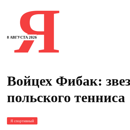
Я
8 АВГУСТА 2026
Войцех Фибак: зве
польского тенниса
Я спортивный