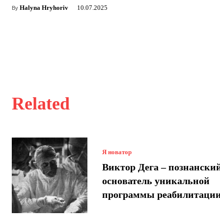
Halyna Hryhoriv
10.07.2025
By
Related
Я новатор
Виктор Дега – познански
основатель уникальной
программы реабилитаци