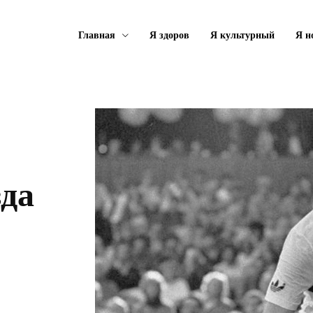
Главная
Я здоров
Я культурный
Я н
зда