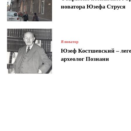
новатора Юзефа Струся
Я новатор
Юзеф Костшевский – лег
археолог Познани