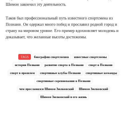
Шимон закончил эту деятельность.
Таков был профессиональный путь известного спортсмена из
Познани. Он одержал много побед и прославил родной город и
страну на мировом уровне. Его пример вдохновляет молодежь и
доказывает, что желанные высоты достижимы.
TAGS
биографии спортсменов
известные спортсмены
история Познани
развитие спорта в Познани
спорт в Познани
спорт в прошлом
спортивные клубы Познани
спортивные команды
спортивные соревнования в Познани
чем прославился Шимон Зюлковский
Шимон Зюлковский
Шимон Зюлковский и его жизнь