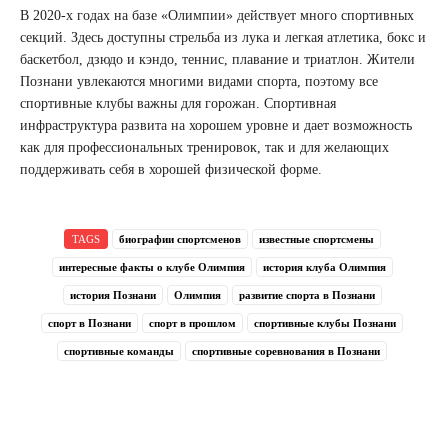
В 2020-х годах на базе «Олимпии» действует много спортивных
секций. Здесь доступны стрельба из лука и легкая атлетика, бокс и
баскетбол, дзюдо и кэндо, теннис, плавание и триатлон. Жители
Познани увлекаются многими видами спорта, поэтому все
спортивные клубы важны для горожан. Спортивная
инфраструктура развита на хорошем уровне и дает возможность
как для профессиональных тренировок, так и для желающих
поддерживать себя в хорошей физической форме.
TAGS
биографии спортсменов
известные спортсмены
интересные факты о клубе Олимпия
история клуба Олимпия
история Познани
Олимпия
развитие спорта в Познани
спорт в Познани
спорт в прошлом
спортивные клубы Познани
спортивные команды
спортивные соревнования в Познани