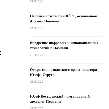
13.08.2025
Особенности теории RŚPC, основанной
Адамом Новаком
12.08.2025
Внедрение цифровых и инновационных
технологий в Познани
:
11.08.2025
Открытия познанского врача-новатора
Юзефа Струся
09.08.2025
Юзеф Костшевский – легендарный
археолог Познани
09.08.2025