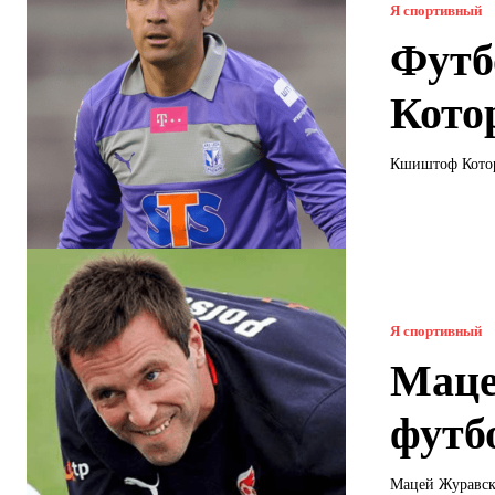
Я спортивный
Футб
Кото
Кшиштоф Котор
Я спортивный
Маце
футб
Мацей Журавск