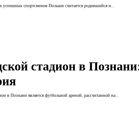
х успешных спортсменов Польши считается родившийся и...
дской стадион в Познани
рия
ион в Познани является футбольной ареной, рассчитанной на...