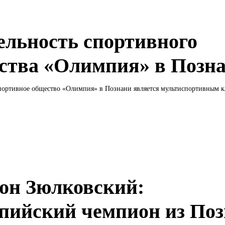
ельность спортивного
ства «Олимпия» в Позн
портивное общество «Олимпия» в Познани является мультиспортивным кл
н Зюлковский:
пийский чемпион из По