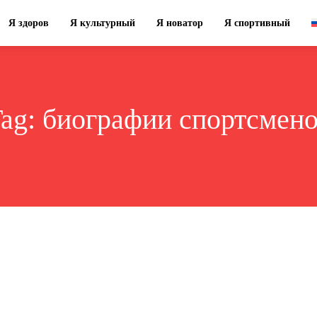
Я здоров
Я культурный
Я новатор
Я спортивный
ag:
биографии спортсмен