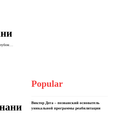
ани
убом....
Popular
Виктор Дега – познанский основатель
знани
уникальной программы реабилитации