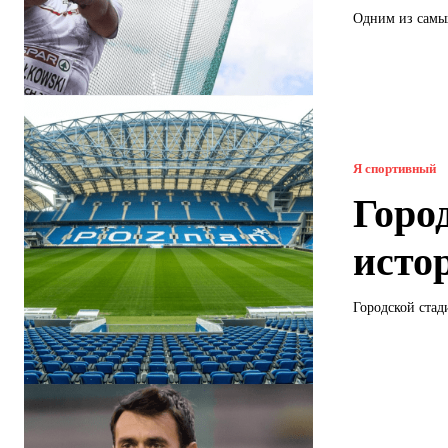
Одним из самы
Я спортивный
Горо
исто
Городской стад