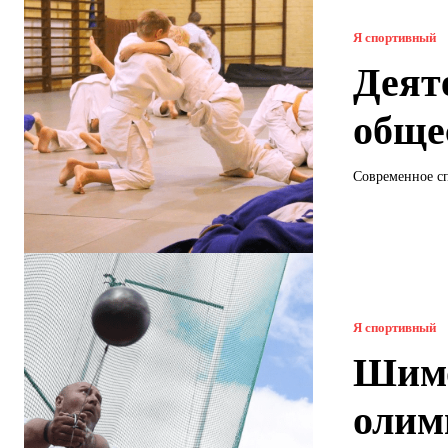
Я спортивный
Деят
обще
Современное с
Я спортивный
Шимо
олим