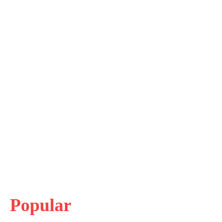
Popular