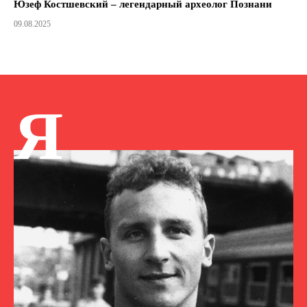
Юзеф Костшевский – легендарный археолог Познани
09.08.2025
Я