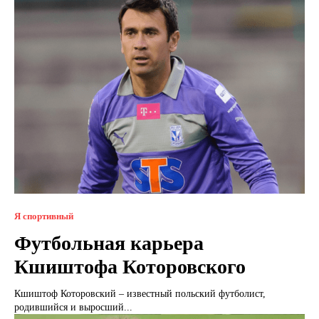
Я спортивный
Футбольная карьера
Кшиштофа Которовского
Кшиштоф Которовский – известный польский футболист,
родившийся и выросший...