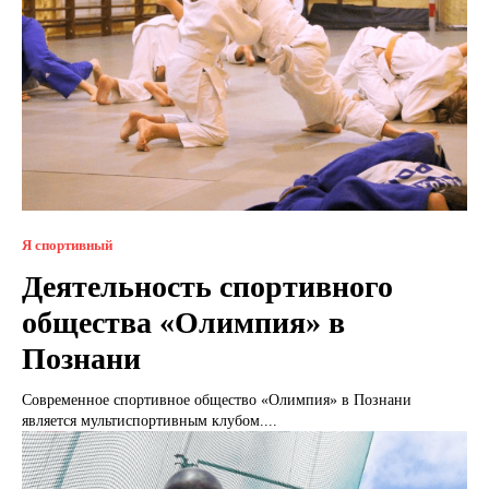
Я спортивный
Деятельность спортивного
общества «Олимпия» в
Познани
Современное спортивное общество «Олимпия» в Познани
является мультиспортивным клубом....