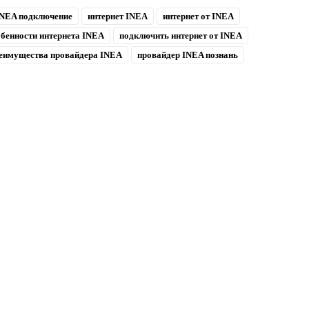
NEA подключение
интернет INEA
интернет от INEA
обенности интернета INEA
подключить интернет от INEA
еимущества провайдера INEA
провайдер INEA познань