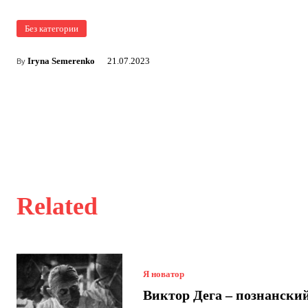
Без категории
Iryna Semerenko
21.07.2023
By
Related
Я новатор
Виктор Дега – познански