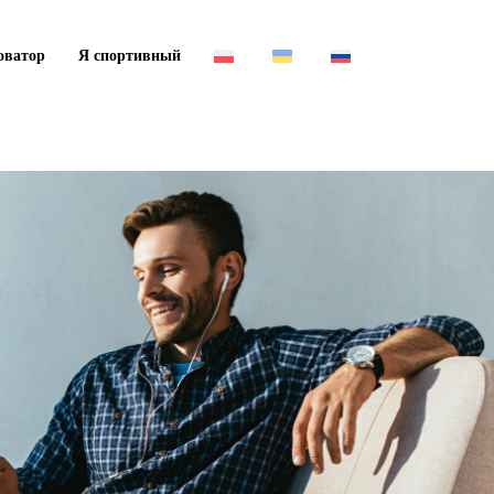
оватор
Я спортивный