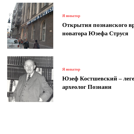
Я новатор
Открытия познанского вр
новатора Юзефа Струся
Я новатор
Юзеф Костшевский – лег
археолог Познани