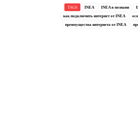
TAGS
INEA
INEA в познани
I
как подключить интернет от INEA
ос
преимущества интернета от INEA
пр