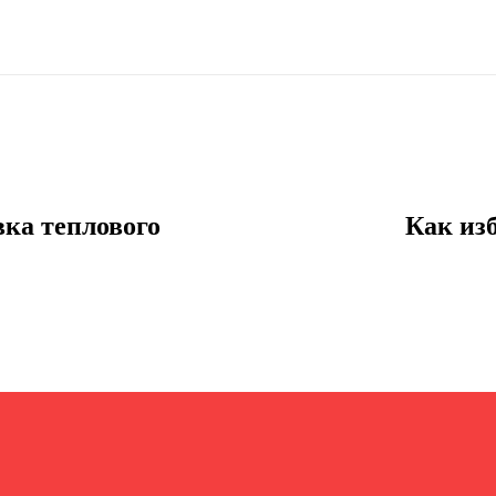
вка теплового
Как из