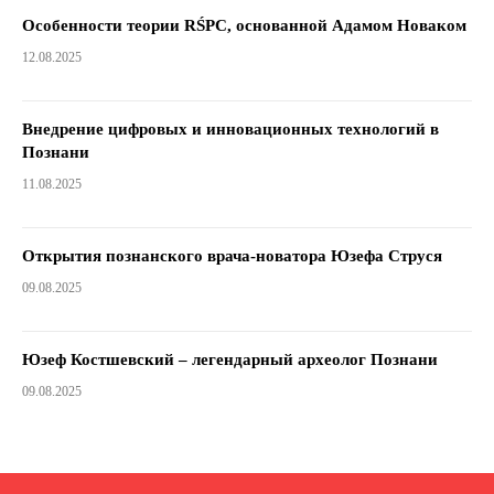
Особенности теории RŚPC, основанной Адамом Новаком
12.08.2025
Внедрение цифровых и инновационных технологий в
Познани
11.08.2025
Открытия познанского врача-новатора Юзефа Струся
09.08.2025
Юзеф Костшевский – легендарный археолог Познани
09.08.2025