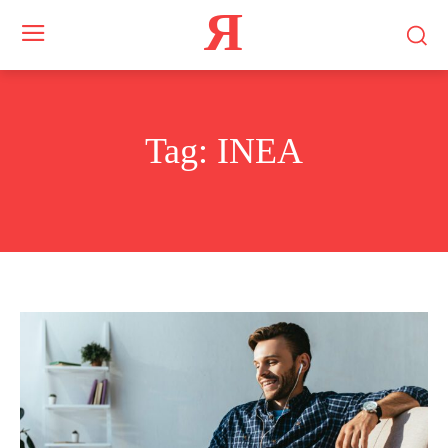
Я
Tag:
INEA