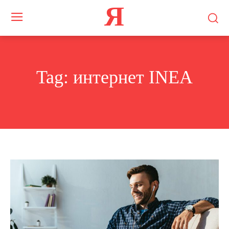
Я
Tag:
интернет INEA