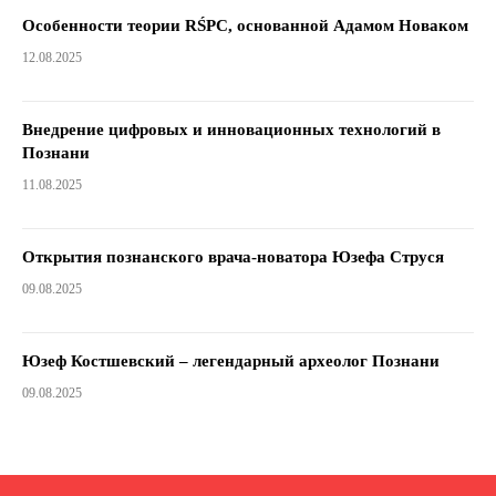
Особенности теории RŚPC, основанной Адамом Новаком
12.08.2025
Внедрение цифровых и инновационных технологий в
Познани
11.08.2025
Открытия познанского врача-новатора Юзефа Струся
09.08.2025
Юзеф Костшевский – легендарный археолог Познани
09.08.2025