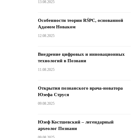
13.08.2025
Особенности теории RŚPC, основанной
Адамом Новаком
12.08.2025
Внедрение цифровых и инновационных
технологий в Познани
11.08.2025
Открытия познанского врача-новатора
Юзефа Струся
09.08.2025
Юзеф Костшевский – легендарный
археолог Познани
09.08.2025