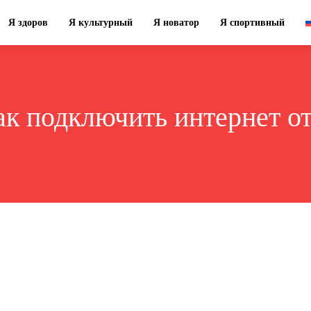
Я здоров
Я культурный
Я новатор
Я спортивный
ак подключить интернет о