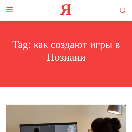
Я
Tag:
как создают игры в
Познани