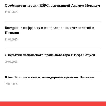
Особенности теории RŚPC, основанной Адамом Новаком
12.08.2025
Внедрение цифровых и инновационных технологий в
Познани
11.08.2025
Открытия познанского врача-новатора Юзефа Струся
09.08.2025
Юзеф Костшевский – легендарный археолог Познани
09.08.2025