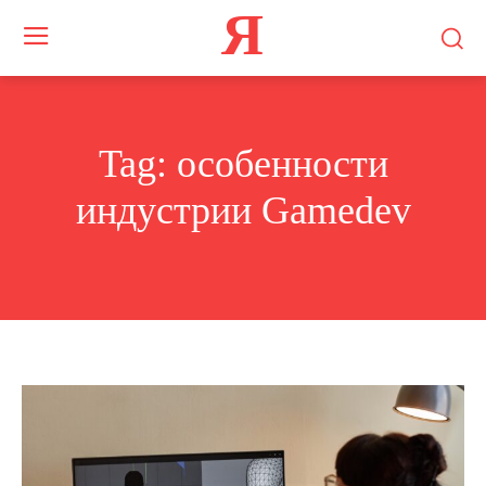
Я
Tag:
особенности
индустрии Gamedev