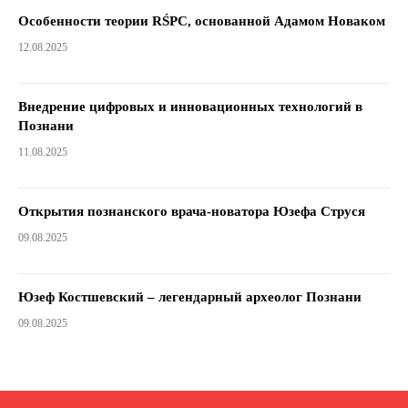
Особенности теории RŚPC, основанной Адамом Новаком
12.08.2025
Внедрение цифровых и инновационных технологий в
Познани
11.08.2025
Открытия познанского врача-новатора Юзефа Струся
09.08.2025
Юзеф Костшевский – легендарный археолог Познани
09.08.2025