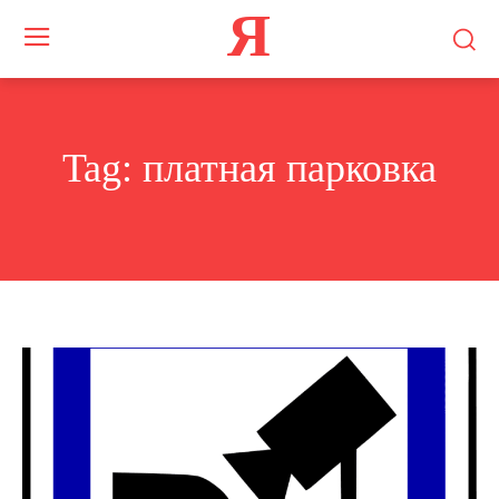
Я
Tag:
платная парковка