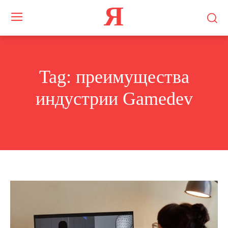
Я
Tag:
преимущества
индустрии Gamedev