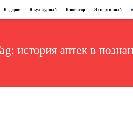
Я здоров
Я культурный
Я новатор
Я спортивный
ag:
история аптек в позна