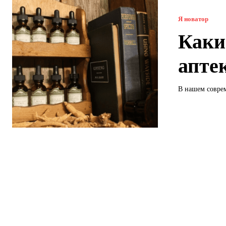
Я новатор
Каки
апте
В нашем соврем