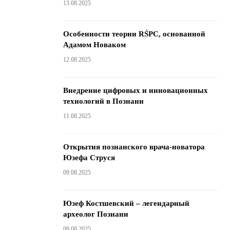
13.08.2025
Особенности теории RŚPC, основанной
Адамом Новаком
12.08.2025
Внедрение цифровых и инновационных
технологий в Познани
11.08.2025
Открытия познанского врача-новатора
Юзефа Струся
09.08.2025
Юзеф Костшевский – легендарный
археолог Познани
09.08.2025