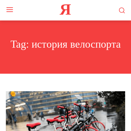
Я
Tag:
история велоспорта