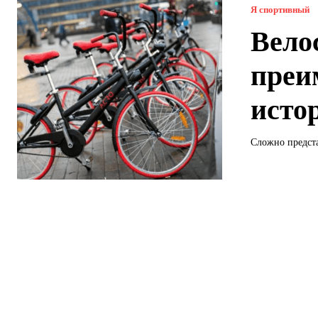
Я спортивный
Вело
преи
исто
Сложно предста