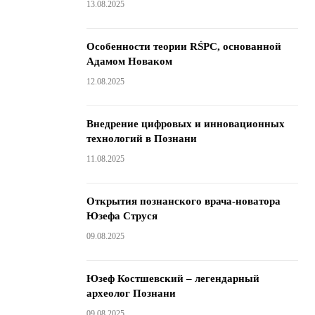
13.08.2025
Особенности теории RŚPC, основанной
Адамом Новаком
12.08.2025
Внедрение цифровых и инновационных
технологий в Познани
11.08.2025
Открытия познанского врача-новатора
Юзефа Струся
09.08.2025
Юзеф Костшевский – легендарный
археолог Познани
09.08.2025