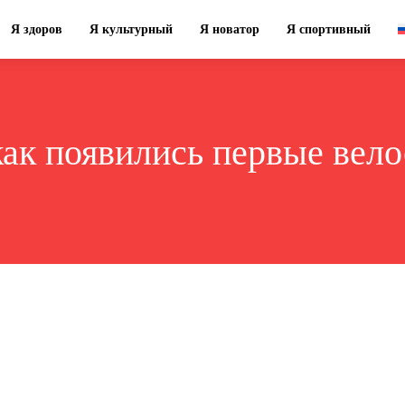
Я здоров
Я культурный
Я новатор
Я спортивный
как появились первые вел