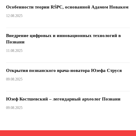
Особенности теории RŚPC, основанной Адамом Новаком
12.08.2025
Внедрение цифровых и инновационных технологий в
Познани
11.08.2025
Открытия познанского врача-новатора Юзефа Струся
09.08.2025
Юзеф Костшевский – легендарный археолог Познани
09.08.2025