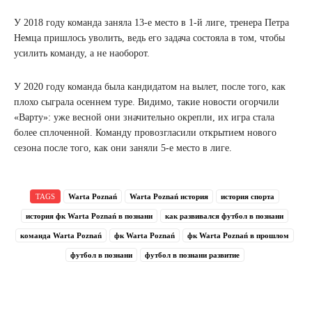
У 2018 году команда заняла 13-е место в 1-й лиге, тренера Петра
Немца пришлось уволить, ведь его задача состояла в том, чтобы
усилить команду, а не наоборот.
У 2020 году команда была кандидатом на вылет, после того, как
плохо сыграла осеннем туре. Видимо, такие новости огорчили
«Варту»: уже весной они значительно окрепли, их игра стала
более сплоченной. Команду провозгласили открытием нового
сезона после того, как они заняли 5-е место в лиге.
TAGS
Warta Poznań
Warta Poznań история
история спорта
история фк Warta Poznań в познани
как развивался футбол в познани
команда Warta Poznań
фк Warta Poznań
фк Warta Poznań в прошлом
футбол в познани
футбол в познани развитие