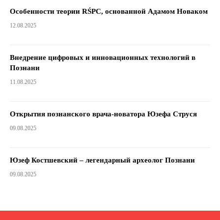
Особенности теории RŚPC, основанной Адамом Новаком
12.08.2025
Внедрение цифровых и инновационных технологий в
Познани
11.08.2025
Открытия познанского врача-новатора Юзефа Струся
09.08.2025
Юзеф Костшевский – легендарный археолог Познани
09.08.2025