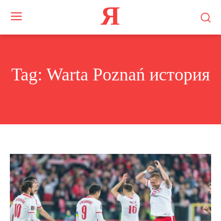
Я
Tag:
Warta Poznań история