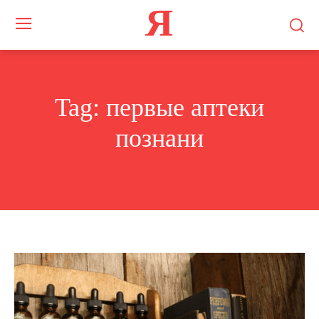
Я
Tag:
первые аптеки
познани