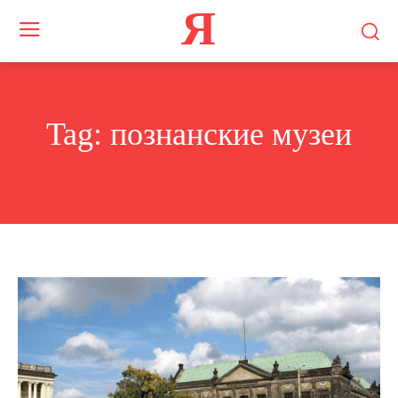
Я
Tag:
познанские музеи