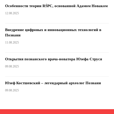
Особенности теории RŚPC, основанной Адамом Новаком
12.08.2025
Внедрение цифровых и инновационных технологий в
Познани
11.08.2025
Открытия познанского врача-новатора Юзефа Струся
09.08.2025
Юзеф Костшевский – легендарный археолог Познани
09.08.2025