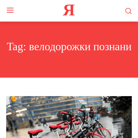
Я
Tag:
велодорожки познани