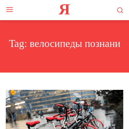
Я
Tag:
велосипеды познани