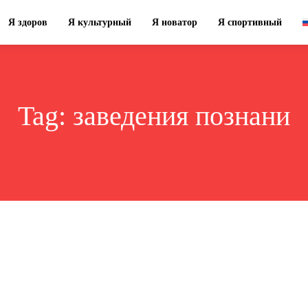
Я здоров
Я культурный
Я новатор
Я спортивный
Tag:
заведения познани