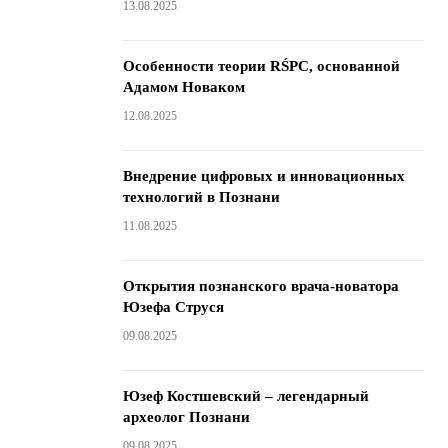
13.08.2025
Особенности теории RŚPC, основанной
Адамом Новаком
12.08.2025
Внедрение цифровых и инновационных
технологий в Познани
11.08.2025
Открытия познанского врача-новатора
Юзефа Струся
09.08.2025
Юзеф Костшевский – легендарный
археолог Познани
09.08.2025