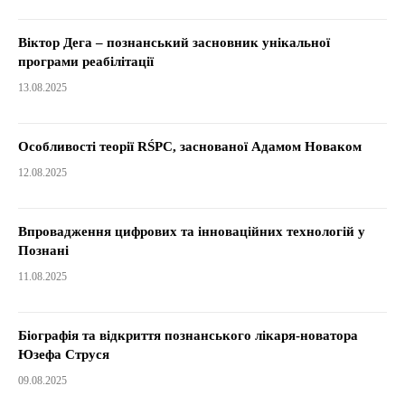
Віктор Дега – познанський засновник унікальної
програми реабілітації
13.08.2025
Особливості теорії RŚPC, заснованої Адамом Новаком
12.08.2025
Впровадження цифрових та інноваційних технологій у
Познані
11.08.2025
Біографія та відкриття познанського лікаря-новатора
Юзефа Струся
09.08.2025